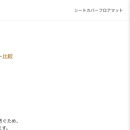
シートカバー
フロアマット
ー比較
防ぐため、
ます。