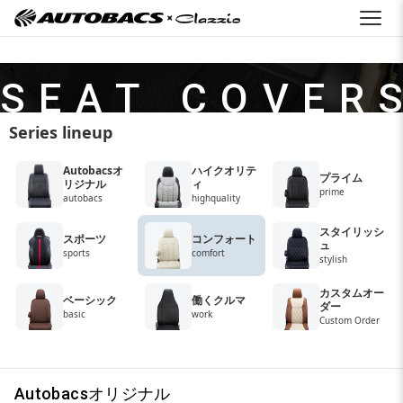
S E A T C O V E R S
Series lineup
Autobacsオ
ハイクオリテ
プライム
リジナル
ィ
prime
autobacs
highquality
スタイリッシ
スポーツ
コンフォート
ュ
sports
comfort
stylish
カスタムオー
ベーシック
働くクルマ
ダー
basic
work
Custom Order
Autobacsオリジナル