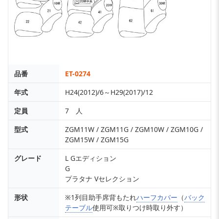
品番
ET-0274
年式
H24(2012)/6～H29(2017)/12
定員
7 人
型式
ZGM11W / ZGM11G / ZGM10W / ZGM10G /
ZGM15W / ZGM15G
グレード
L Gエディション
G
プラタナ Vセレクション
形状
※1列目助手席背もたれ
ハーフカバー
（
バック
テーブル
使用可※取りつけ時取り外す）