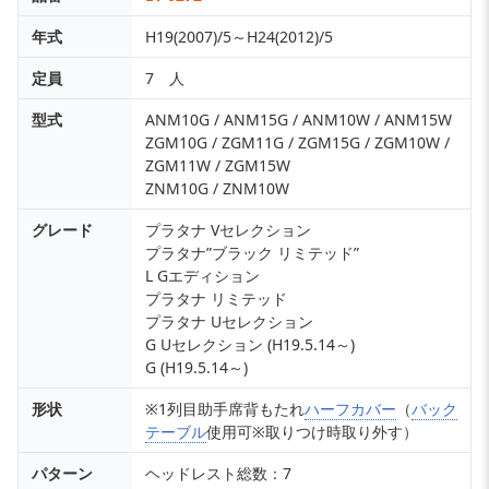
年式
H19(2007)/5～H24(2012)/5
定員
7 人
型式
ANM10G / ANM15G / ANM10W / ANM15W
ZGM10G / ZGM11G / ZGM15G / ZGM10W /
ZGM11W / ZGM15W
ZNM10G / ZNM10W
グレード
プラタナ Vセレクション
プラタナ”ブラック リミテッド”
L Gエディション
プラタナ リミテッド
プラタナ Uセレクション
G Uセレクション (H19.5.14～)
G (H19.5.14～)
形状
※1列目助手席背もたれ
ハーフカバー
（
バック
テーブル
使用可※取りつけ時取り外す）
パターン
ヘッドレスト総数：7