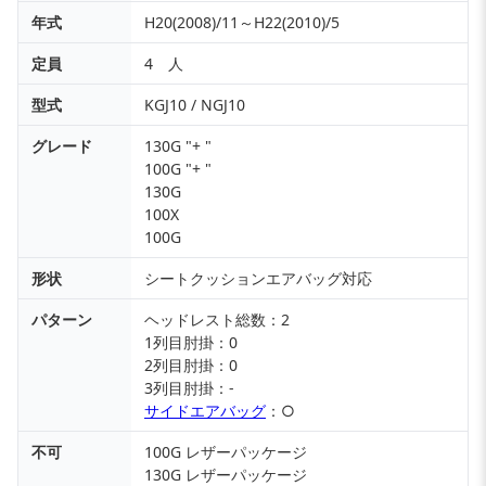
年式
H20(2008)/11～H22(2010)/5
定員
4 人
型式
KGJ10 / NGJ10
グレード
130G "+ "
100G "+ "
130G
100X
100G
形状
シートクッションエアバッグ対応
パターン
ヘッドレスト総数：2
1列目肘掛：0
2列目肘掛：0
3列目肘掛：-
サイドエアバッグ
：○
不可
100G レザーパッケージ
130G レザーパッケージ