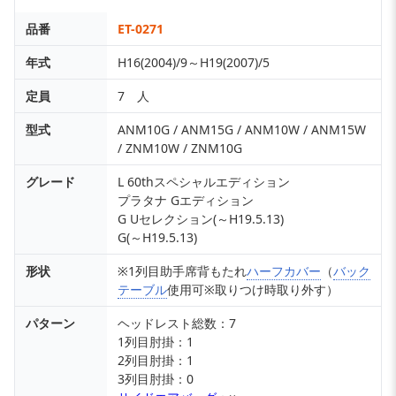
品番
ET-0271
年式
H16(2004)/9～H19(2007)/5
定員
7 人
型式
ANM10G / ANM15G / ANM10W / ANM15W
/ ZNM10W / ZNM10G
グレード
L 60thスペシャルエディション
プラタナ Gエディション
G Uセレクション(～H19.5.13)
G(～H19.5.13)
形状
※1列目助手席背もたれ
ハーフカバー
（
バック
テーブル
使用可※取りつけ時取り外す）
パターン
ヘッドレスト総数：7
1列目肘掛：1
2列目肘掛：1
3列目肘掛：0