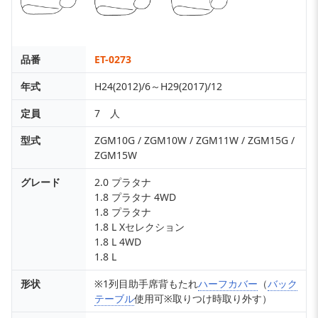
品番
ET-0273
年式
H24(2012)/6～H29(2017)/12
定員
7 人
型式
ZGM10G / ZGM10W / ZGM11W / ZGM15G /
ZGM15W
グレード
2.0 プラタナ
1.8 プラタナ 4WD
1.8 プラタナ
1.8 L Xセレクション
1.8 L 4WD
1.8 L
形状
※1列目助手席背もたれ
ハーフカバー
（
バック
テーブル
使用可※取りつけ時取り外す）