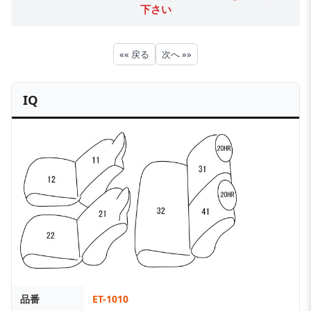
下さい
«« 戻る
次へ »»
IQ
品番
ET-1010