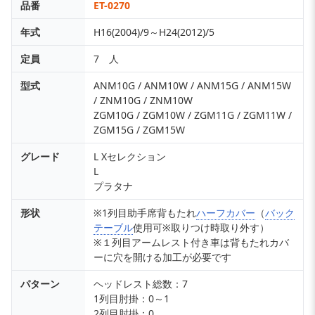
品番
ET-0270
年式
H16(2004)/9～H24(2012)/5
定員
7 人
型式
ANM10G / ANM10W / ANM15G / ANM15W
/ ZNM10G / ZNM10W
ZGM10G / ZGM10W / ZGM11G / ZGM11W /
ZGM15G / ZGM15W
グレード
L Xセレクション
L
プラタナ
形状
※1列目助手席背もたれ
ハーフカバー
（
バック
テーブル
使用可※取りつけ時取り外す）
※１列目アームレスト付き車は背もたれカバ
ーに穴を開ける加工が必要です
パターン
ヘッドレスト総数：7
1列目肘掛：0～1
2列目肘掛：0