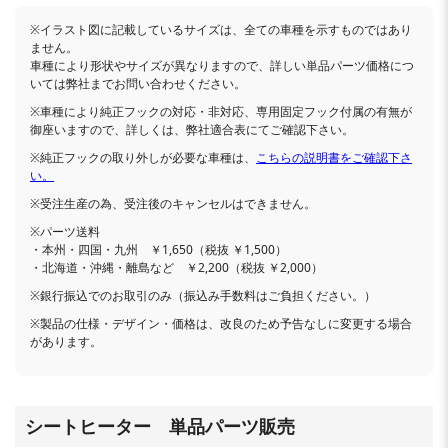
※イラスト図に記載しているサイズは、全ての車種を示すものではあり
ません。
車種により形状やサイズが異なりますので、詳しい単品パーツ価格につ
いては弊社までお問い合わせください。
※車種により純正フックの対応・非対応、専用固定フック付属の有無が
御座いますので、詳しくは、弊社適合表にてご確認下さい。
※純正フックの取り外しが必要な車種は、
こちらの説明書をご確認下さ
い。
※受注生産の為、受注後のキャンセルはできません。
※パーツ送料
・本州・四国・九州 ￥1,650（税抜 ￥1,500）
・北海道・沖縄・離島など ￥2,200（税抜 ￥2,000）
※銀行振込でのお取引のみ（振込み手数料はご負担ください。）
※製品の仕様・デザイン・価格は、改良のため予告なしに変更する場合
があります。
シートヒーター 単品パーツ販売