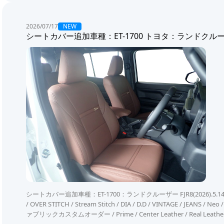
NEW
2026/07/17
シートカバー追加車種：ET-1700 トヨタ：ランドクルーザ
シートカバー追加車種：ET-1700：ランドクルーザー FJR8(2026).5.14～TRJ240W
/ OVER STITCH / Stream Stitch / DIA / D.D / VINTAGE / JEANS
ァブリックカスタムオーダー / Prime / Center Leather / Real Leather /