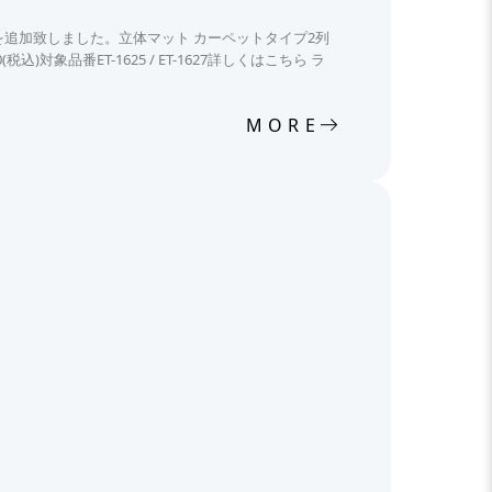
プを追加致しました。立体マット カーペットタイプ2列
税込)対象品番ET-1625 / ET-1627詳しくはこちら ラ
MORE