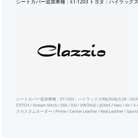
シートカバー追加車種：ET-1203 トヨタ：ハイラック
シートカバー追加車種：ET-1203：ハイラックスR8(2026).5.28～GUN226Jr. / O
STITCH / Stream Stitch / DIA / D.D / VINTAGE / JEANS / Ne
クカスタムオーダー / Prime / Center Leather / Real Leather / Sports.