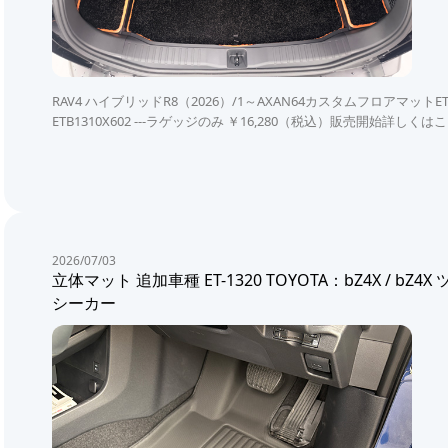
RAV4 ハイブリッドR8（2026）/1～AXAN64カスタムフロアマットETB1
ETB1310X602 ---ラゲッジのみ ￥16,280（税込）販売開始詳しくは
2026/07/03
立体マット 追加車種 ET-1320 TOYOTA：bZ4X / bZ
シーカー