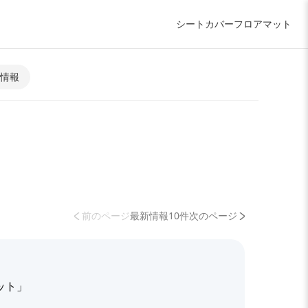
シートカバー
フロアマット
情報
前のページ
最新情報10件
次のページ
ット」